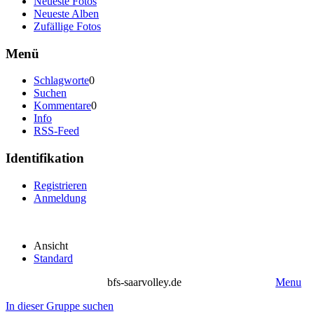
Neueste Fotos
Neueste Alben
Zufällige Fotos
Menü
Schlagworte
0
Suchen
Kommentare
0
Info
RSS-Feed
Identifikation
Registrieren
Anmeldung
Ansicht
Standard
bfs-saarvolley.de
Menu
In dieser Gruppe suchen