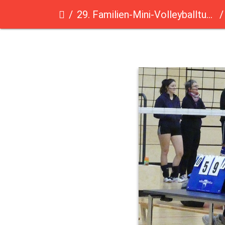
29. Familien-Mini-Volleyballturnier des Saarländischen Volleyballverbandes