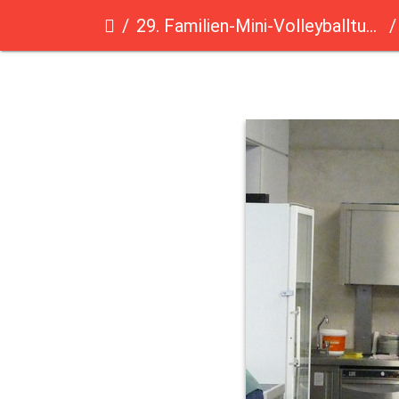
29. Familien-Mini-Volleyballturnier des Saarländischen Volleyballverbandes