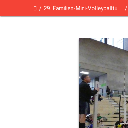
29. Familien-Mini-Volleyballturnier des Saarländischen Volleyballverbandes