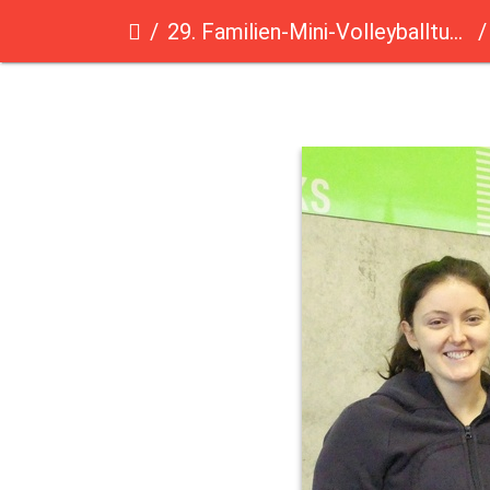
29. Familien-Mini-Volleyballturnier des Saarländischen Volleyballverbandes