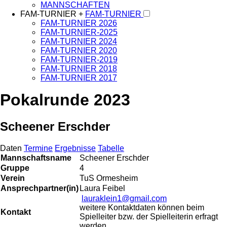
MANNSCHAFTEN
FAM-TURNIER +
FAM-TURNIER
FAM-TURNIER 2026
FAM-TURNIER-2025
FAM-TURNIER 2024
FAM-TURNIER 2020
FAM-TURNIER-2019
FAM-TURNIER 2018
FAM-TURNIER 2017
Pokalrunde 2023
Scheener Erschder
Daten
Termine
Ergebnisse
Tabelle
Mannschaftsname
Scheener Erschder
Gruppe
4
Verein
TuS Ormesheim
Ansprechpartner(in)
Laura Feibel
lauraklein1@gmail.com
weitere Kontaktdaten können beim
Kontakt
Spielleiter bzw. der Spielleiterin erfragt
werden.