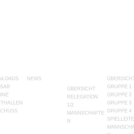
VICE
NEWS
MEISTER
POKAL 2
NLOADS
NEWS
ÜBERSICH
2026
SSAR
GRUPPE 1
ÜBERSICHT
INE
GRUPPE 2
RELEGATION
THALLEN
GRUPPE 3
1/2
SCHUSS
GRUPPE 4
MANNSCHAFTE
SPIELLEIT
N
MANNSCH